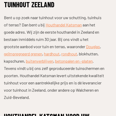
TUINHOUT ZEELAND
Bent u op zoek naar tuinhout voor uw schutting, tuinhuis
of terras? Dan bent u bij
Houthandel Katsman
aan het
goede adres. Wij zijn de eerste houthandel in Zeeland en
bestaan inmiddels ruim 30 jaar. Bij ons vindt u het
grootste aanbod voor tuin en terras, waaronder
Douglas
,
geïmpregneerd grenen
,
hardhout
,
rondhout
, blokhutten,
kapschuren,
buitenverblijven
,
betonpalen en -platen
.
Tevens vindt u bij ons zelf geproduceerde tuinschermen en
poorten. Houthandel Katsman levert uitstekende kwaliteit
tuinhout voor een aantrekkelijke prijs en is dé leverancier
voor tuinhout in Zeeland, onder andere op Walcheren en
Zuid-Beveland.